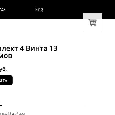
Eng
AQ
лект 4 Винта 13
мов
уб.
ать
е
нта: 13 дюймов