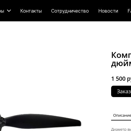
ры
Контакты
Сотрудничество
Новости
F
Комп
дюй
1 500 р
Заказ
Описани
Диаметр ви