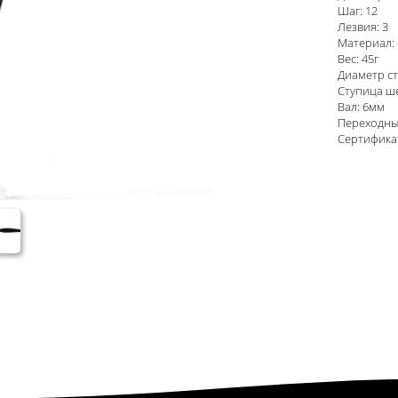
Шаг: 12
Лезвия: 3
Материал:
Вес: 45г
Диаметр ст
Ступица ше
Вал: 6мм
Переходные
Сертификат